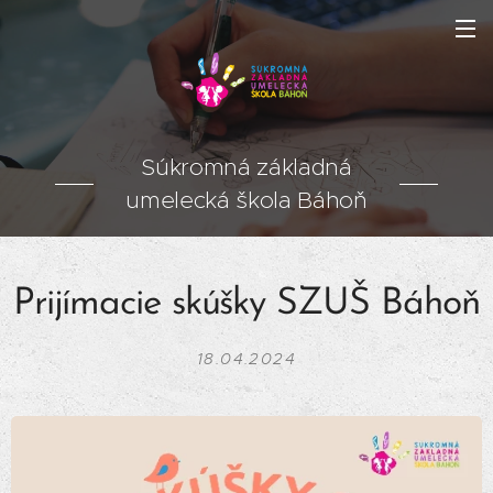
Súkromná základná
umelecká škola Báhoň
Prijímacie skúšky SZUŠ Báhoň
18.04.2024