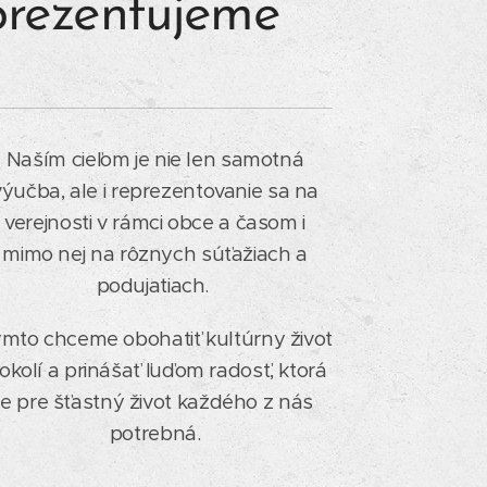
prezentujeme
Naším cieľom je nie len samotná
výučba, ale i reprezentovanie sa na
verejnosti v rámci obce a časom i
mimo nej na rôznych súťažiach a
podujatiach.
mto chceme obohatiť kultúrny život
 okolí a prinášať ľuďom radosť, ktorá
je pre šťastný život každého z nás
potrebná.