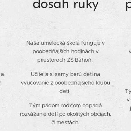
dosah ruky
Naša umelecká škola funguje v
poobedňajších hodinách v
priestoroch ZŠ Báhoň.
 a
Učitelia si samy berú deti na
m
vyučovanie z poobedňajšieho klubu
detí.
Tý
v
Tým pádom rodičom odpadá
rozvážanie detí po okolitých obciach,
či mestách.