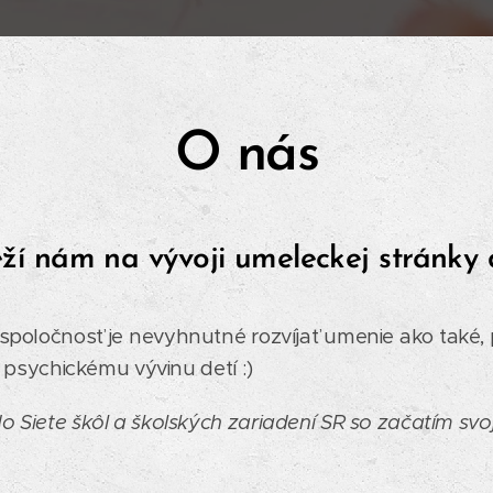
O nás
ží nám na vývoji umeleckej stránky 
ú spoločnosť je nevyhnutné rozvíjať umenie ako také
sychickému vývinu detí :)
o Siete škôl a školských zariadení SR so začatím svoj