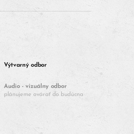
Výtvarný odbor
Audio - vizuálny odbor
plánujeme ovárať do budúcna