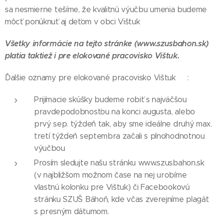
sa nesmierne tešíme, že kvalitnú výučbu umenia budeme
môcť ponúknuť aj deťom v obci Vištuk 😊
Všetky informácie na tejto stránke (www.szusbahon.sk)
platia taktiež i pre elokované pracovisko Vištuk.
Ďalšie oznamy pre elokované pracovisko Vištuk 😊:
Prijímacie skúšky budeme robiť s najväčšou
pravdepodobnosťou na konci augusta, alebo
prvý sep. týždeň tak, aby sme ideálne druhý max.
tretí týždeň septembra začali s plnohodnotnou
výučbou
Prosím sledujte našu stránku www.szusbahon.sk
(v najbližšom možnom čase na nej urobíme
vlastnú kolonku pre Vištuk) či Facebookovú
stránku SZUŠ Báhoň, kde včas zverejníme plagát
s presným dátumom.