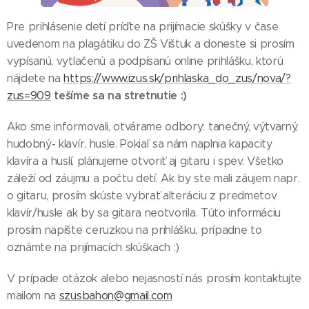
Pre prihlásenie detí príďte na prijímacie skúšky v čase
uvedenom na plagátiku do ZŠ Vištuk a doneste si prosím
vypísanú, vytlačenú a podpísanú online prihlášku, ktorú
nájdete na
https://www.izus.sk/prihlaska_do_zus/nova/?
tešíme sa na stretnutie :)
zus=909
Ako sme informovali, otvárame odbory: tanečný, výtvarný,
hudobný- klavír, husle. Pokiaľ sa nám naplnia kapacity
klavíra a huslí, plánujeme otvoriť aj gitaru i spev. Všetko
záleží od záujmu a počtu detí. Ak by ste mali záujem napr.
o gitaru, prosím skúste vybrať alteráciu z predmetov
klavír/husle ak by sa gitara neotvorila. Túto informáciu
prosím napíšte ceruzkou na prihlášku, prípadne to
oznámte na prijímacích skúškach :)
V prípade otázok alebo nejasností nás prosím kontaktujte
mailom na
szusbahon@gmail.com