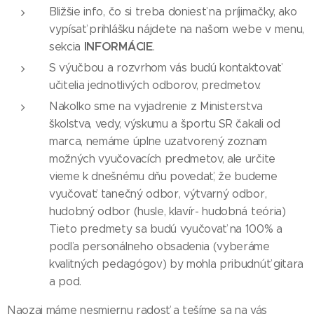
Bližšie info, čo si treba doniesť na príjimačky, ako
vypísať prihlášku nájdete na našom webe v menu,
INFORMÁCIE
sekcia
.
S výučbou a rozvrhom vás budú kontaktovať
učitelia jednotlivých odborov, predmetov.
Nakoľko sme na vyjadrenie z Ministerstva
školstva, vedy, výskumu a športu SR čakali od
marca, nemáme úplne uzatvorený zoznam
možných vyučovacích predmetov, ale určite
vieme k dnešnému dňu povedať, že budeme
vyučovať: tanečný odbor, výtvarný odbor,
hudobný odbor (husle, klavír- hudobná teória)
Tieto predmety sa budú vyučovať na 100% a
podľa personálneho obsadenia (vyberáme
kvalitných pedagógov) by mohla pribudnúť gitara
a pod.
Naozaj máme nesmiernu radosť a tešíme sa na vás 😊