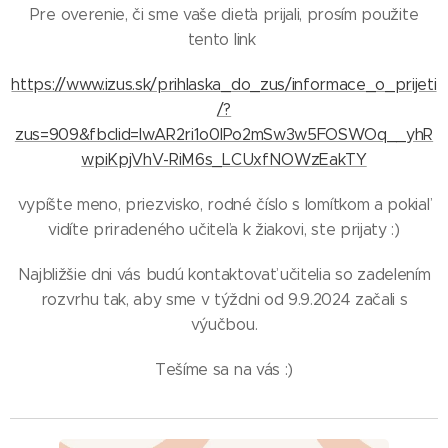
Pre overenie, či sme vaše dieťa prijali, prosím použite
tento link
https://www.izus.sk/prihlaska_do_zus/informace_o_prijeti
/?
zus=909&fbclid=IwAR2ri1o0lPo2mSw3w5FOSWOq__yhR
wpiKpjVhV-RiM6s_LCUxfNOWzEakTY
vypíšte meno, priezvisko, rodné číslo s lomítkom a pokiaľ
vidíte priradeného učiteľa k žiakovi, ste prijaty :)
Najbližšie dni vás budú kontaktovať učitelia so zadelením
rozvrhu tak, aby sme v týždni od 9.9.2024 začali s
výučbou.
Tešíme sa na vás :)